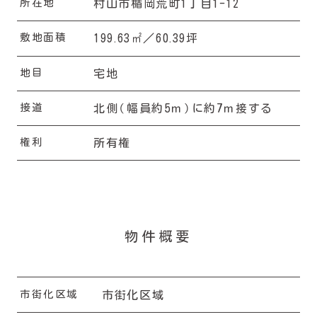
所在地
村山市楯岡荒町1丁目1-12
敷地面積
.
.
199
63㎡／60
39坪
地目
宅地
接道
北側（幅員約5ｍ）に約7ｍ接する
権利
所有権
物件概要
市街化区域
市街化区域