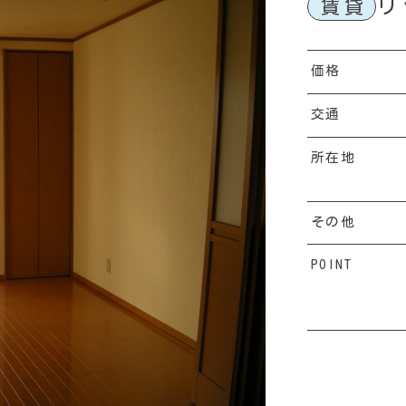
リ
賃貸
価格
交通
所在地
その他
POINT